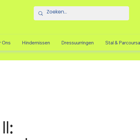
r Ons
Hindernissen
Dressuurringen
Stal & Parcours
II: