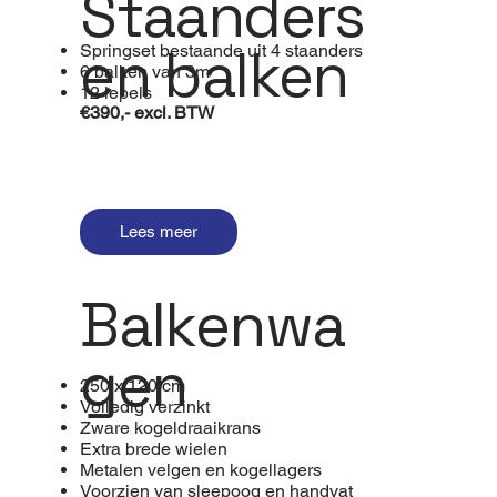
Staanders
en balken
Springset bestaande uit 4 staanders
6 balken van 3m
12 lepels
€390,- excl. BTW
Lees meer
Balkenwa
gen
250 x 120 cm
Volledig verzinkt
Zware kogeldraaikrans
Extra brede wielen
Metalen velgen en kogellagers
Voorzien van sleepoog en handvat