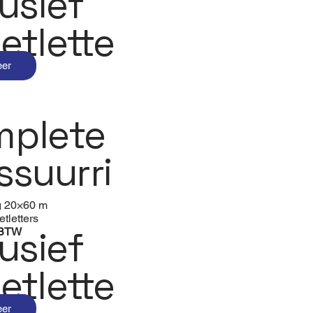
lusief
etlette
eer
plete
ssuurri
g 20×60 m
etletters
lusief
 BTW
etlette
eer