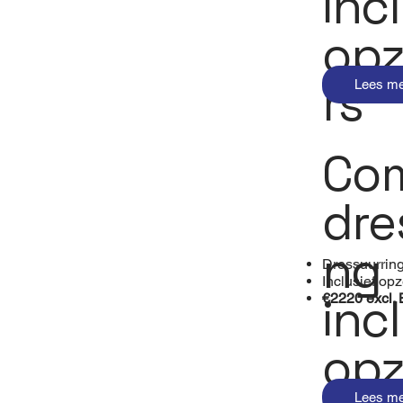
inc
opz
rs
Lees m
Com
dre
ng
Dressuurrin
Inclusief opz
inc
€2220 excl.
opz
Lees m