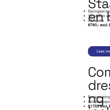
Sta
en 
Springset be
12 balken v
24 lepels
€780,- excl
Lees m
Com
dre
ng
Dressuurrin
Inclusief opz
€1750 excl.