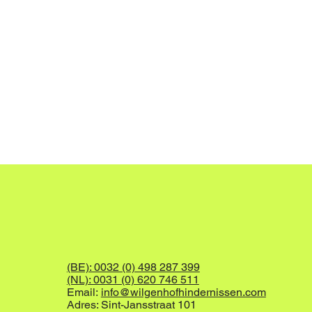
(BE): 0032 (0) 498 287 399
(NL): 0031 (0) 620 746 511
Email:
info@wilgenhofhindernissen.com
Adres: Sint-Jansstraat 101