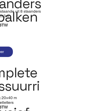
anders
balken
staande uit 8 staanders
an 3m
. BTW
eer
plete
ssuurri
g 20×40 m
etletters
 BTW