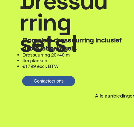
Dressuu
rring
sets I
Complete dressuurring inclusief
grote letterkegels
Dressuurring 20×40 m
4m planken
€1799 excl. BTW
Contacteer ons
Alle aanbiedinge