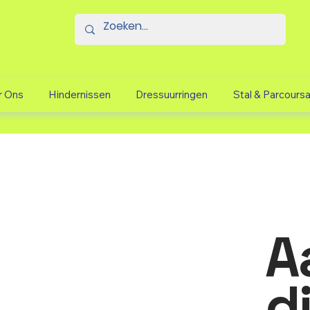
r Ons
Hindernissen
Dressuurringen
Stal & Parcours
A
d