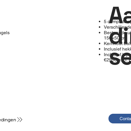
A
5 complete 
d
Verschillende
ugels
Bestaande ui
150×50 cm
Kernhout bal
se
Inclusief he
Inclusief lepe
€2950 excl.
Conta
edingen