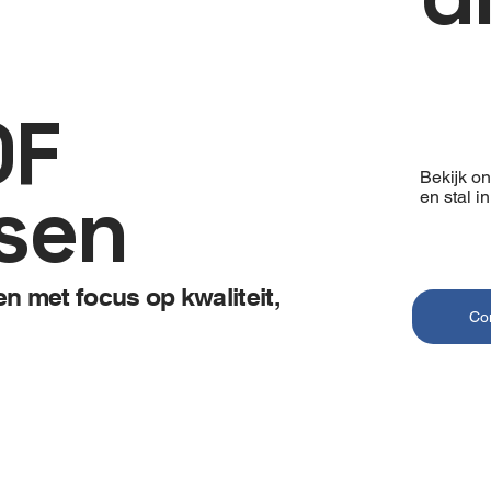
OF
Bekijk o
sen
en stal i
 met focus op kwaliteit,
Co