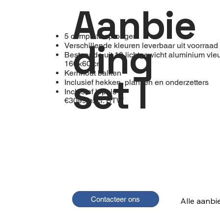
Aanbie
5 complete sprongen
ding
Verschillende kleuren leverbaar uit voorraad
Bestaande uit 10 lichtgewicht aluminium vle
160×60 cm
Kernhout balken
set I
Inclusief hekken, planken en onderzetters
Inclusief lepels
€3099 excl. BTW
Contacteer ons
Alle aanbi