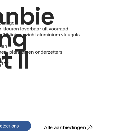
anbie
sprongen
ing
 kleuren leverbaar uit voorraad
t 10 lichtgewicht aluminium vleugels
ken
t II
kken, planken en onderzetters
ls
 BTW
cteer ons
Alle aanbiedingen