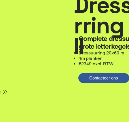
Dres
rring
II
Complete dressuu
grote letterkegel
Dressuurring 20×60 m
4m planken
€2349 excl. BTW
Contacteer ons
n