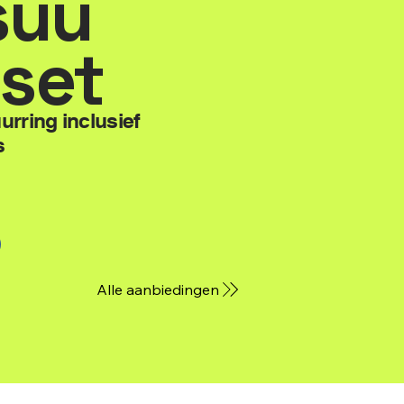
suu
 set
rring inclusief
s
Alle aanbiedingen