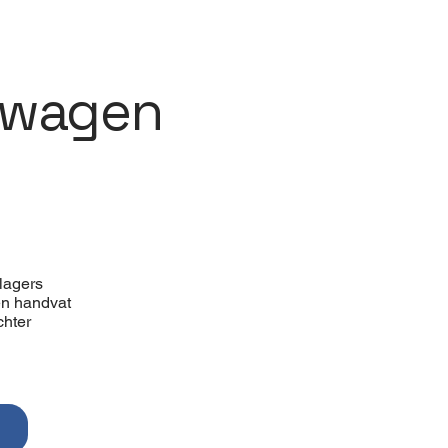
nwagen
lagers
en handvat
chter