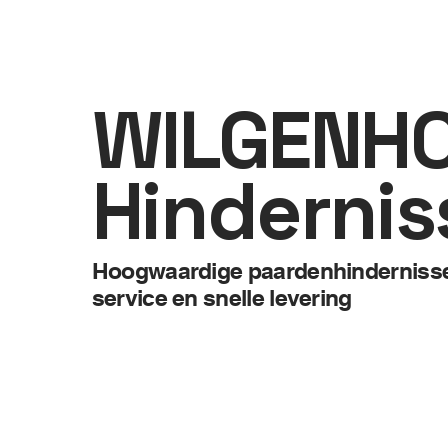
WILGENH
Hindernis
Hoogwaardige paardenhindernissen
service en snelle levering