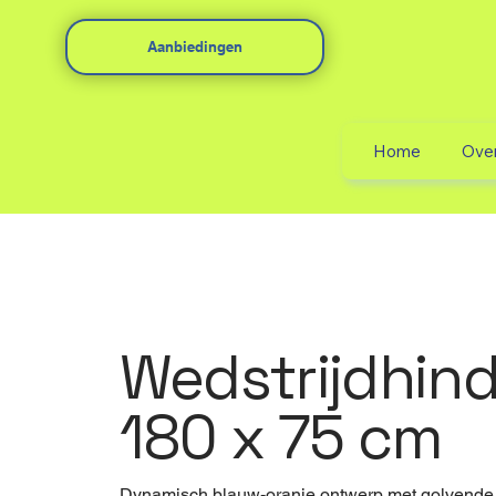
Aanbiedingen
Home
Ove
Wedstrijdhind
180 x 75 cm
Dynamisch blauw-oranje ontwerp met golvende l