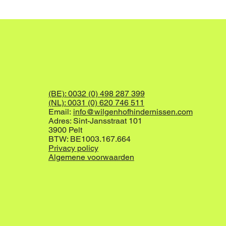
(BE): 0032 (0) 498 287 399
(NL): 0031 (0) 620 746 511
Email:
info@wilgenhofhindernissen.com
Adres: Sint-Jansstraat 101
3900 Pelt
BTW: BE1003.167.664
Privacy policy
Algemene voorwaarden