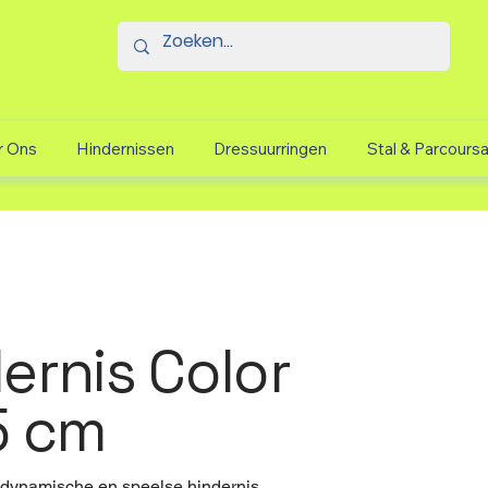
r Ons
Hindernissen
Dressuurringen
Stal & Parcours
ernis Color
5 cm
 dynamische en speelse hindernis.