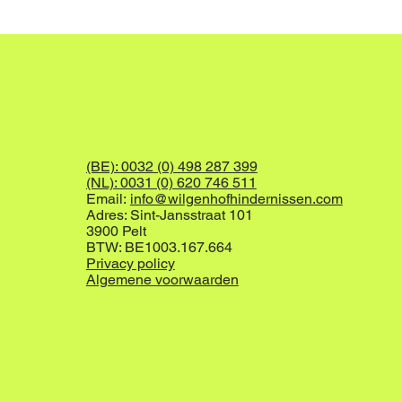
(BE): 0032 (0) 498 287 399
(NL): 0031 (0) 620 746 511
Email:
info@wilgenhofhindernissen.com
Adres: Sint-Jansstraat 101
3900 Pelt
BTW: BE1003.167.664
Privacy policy
Algemene voorwaarden