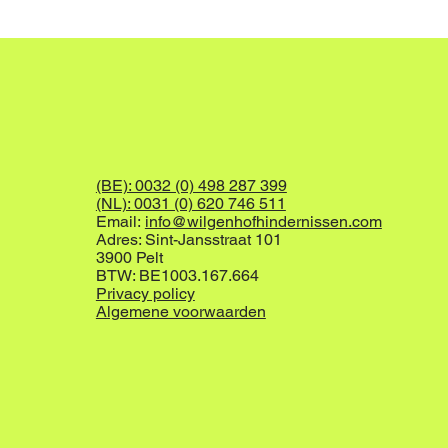
(BE): 0032 (0) 498 287 399
(NL): 0031 (0) 620 746 511
Email:
info@wilgenhofhindernissen.com
Adres: Sint-Jansstraat 101
3900 Pelt
BTW: BE1003.167.664
Privacy policy
Algemene voorwaarden