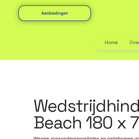
Aanbiedingen
Home
Ove
Wedstrijdhind
Beach 180 x 
Warme zonsondergangstinten en palmbomen zorge