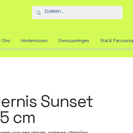
r Ons
Hindernissen
Dressuurringen
Stal & Parcours
ernis Sunset
75 cm
n voor een relaxte, zomerse uitstraling.