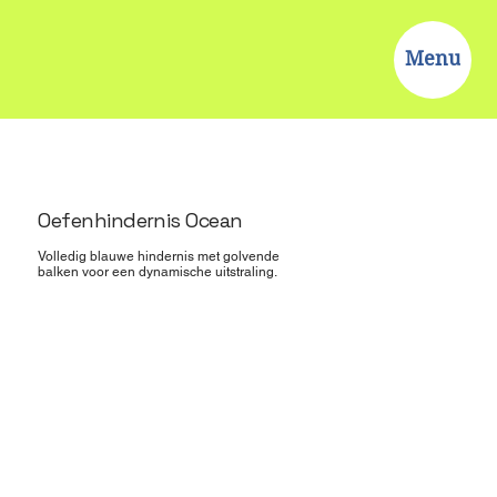
Menu
Oefenhindernis Ocean
Volledig blauwe hindernis met golvende
balken voor een dynamische uitstraling.