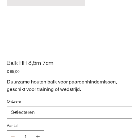
Balk HH 3,5m 7cm
Prijs
€ 65,00
Duurzame houten balk voor paardenhindernissen,
geschikt voor training of wedstrijd.
Ontwerp
Aantal