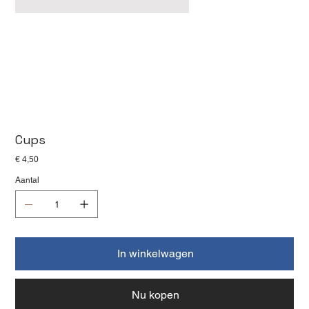
Cups
Prijs
€ 4,50
Aantal
In winkelwagen
Nu kopen