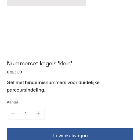
Nummerset kegels ‘klein’
Prijs
€ 325,00
Set met hindernisnummers voor duidelijke
parcoursindeling.
Aantal
In winkelwagen