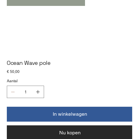
Ocean Wave pole
Prijs
€ 50,00
Aantal
In winkelwagen
Nu kopen