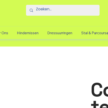
r Ons
Hindernissen
Dressuurringen
Stal & Parcours
C
t