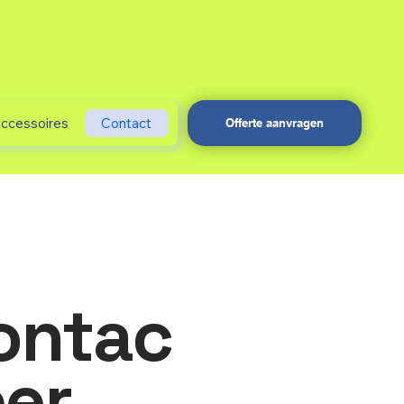
accessoires
Contact
Offerte aanvragen
ontac
eer