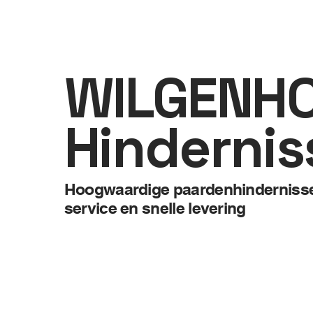
WILGENH
Hindernis
Hoogwaardige paardenhindernissen
service en snelle levering