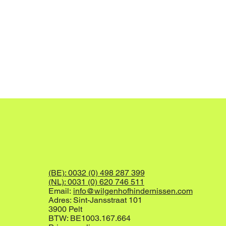
(BE): 0032 (0) 498 287 399
(NL): 0031 (0) 620 746 511
Email:
info@wilgenhofhindernissen.com
Adres: Sint-Jansstraat 101
3900 Pelt
BTW: BE1003.167.664