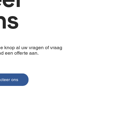
ns
de knop al uw vragen of vraag
end een offerte aan.
cteer ons