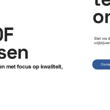
o
OF
Stel via 
sen
vrijblijv
Conta
 met focus op kwaliteit,