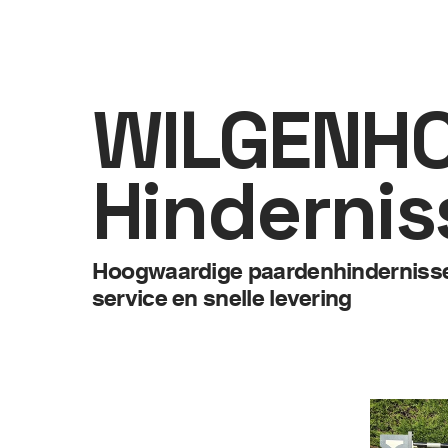
WILGENH
Hindernis
Hoogwaardige paardenhindernissen
service en snelle levering