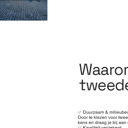
Waarom
tweed
✅ Duurzaam & milieube
Door te kiezen voor twe
kans en draag je bij aa
✅ Kwaliteit verzekerd