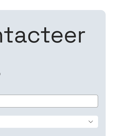
tacteer 
s