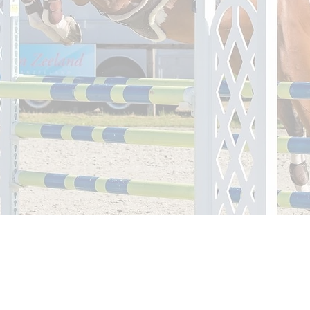
naar de
T (BE): 0032 (0
T (NL): 0031 (0
info@wil
eden!