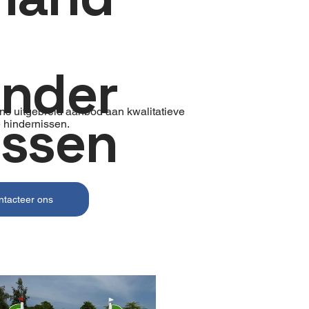
inder
ns uitgebreid aanbod aan kwalitatieve
issen
 hindernissen.
ntacteer ons