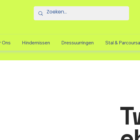
r Ons
Hindernissen
Dressuurringen
Stal & Parcours
T
e