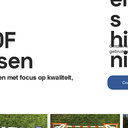
s
h
OF
Ontdek o
n
sen
gebruikte
 met focus op kwaliteit,
Co