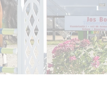
) 498 2873 99
) 6207 465 11
genhofhindernissen.com