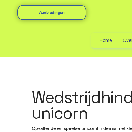
Aanbiedingen
Home
Ove
Wedstrijdhind
unicorn
Opvallende en speelse unicornhindernis met kl