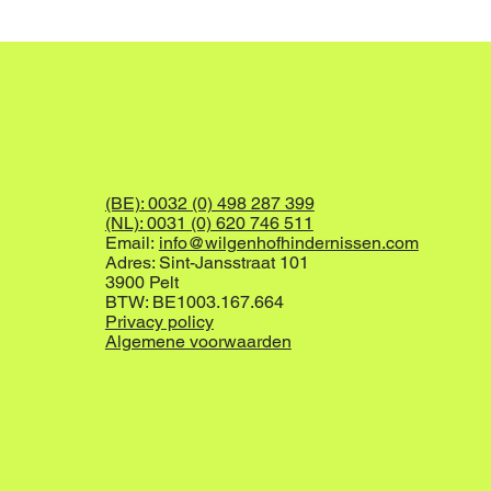
(BE): 0032 (0) 498 287 399
(NL): 0031 (0) 620 746 511
Email:
info@wilgenhofhindernissen.com
Adres: Sint-Jansstraat 101
3900 Pelt
BTW: BE1003.167.664
Privacy policy
Algemene voorwaarden