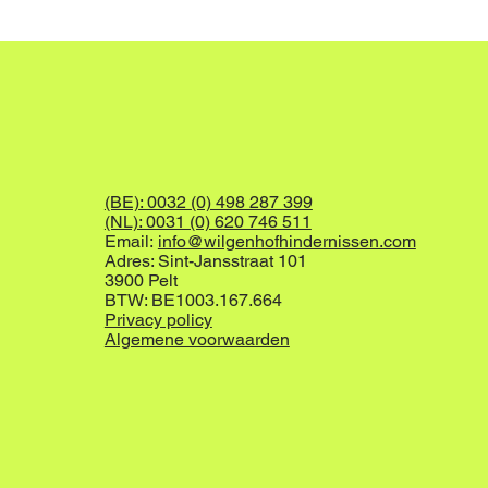
(BE): 0032 (0) 498 287 399
(NL): 0031 (0) 620 746 511
Email:
info@wilgenhofhindernissen.com
Adres: Sint-Jansstraat 101
3900 Pelt
BTW: BE1003.167.664
Privacy policy
Algemene voorwaarden