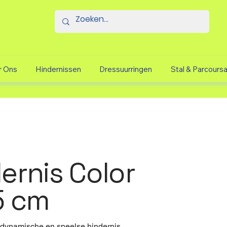
r Ons
Hindernissen
Dressuurringen
Stal & Parcours
ernis Color
5 cm
 dynamische en speelse hindernis.