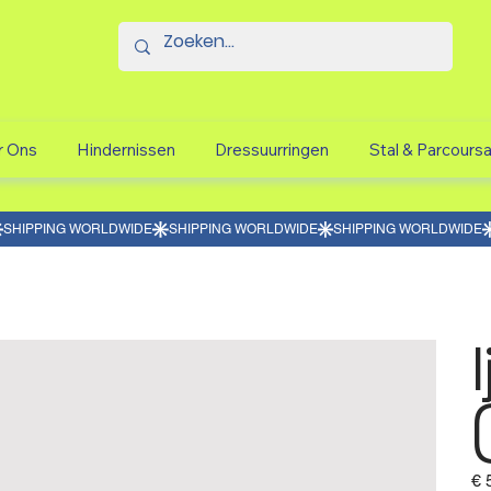
r Ons
Hindernissen
Dressuurringen
Stal & Parcours
Prijs
€ 