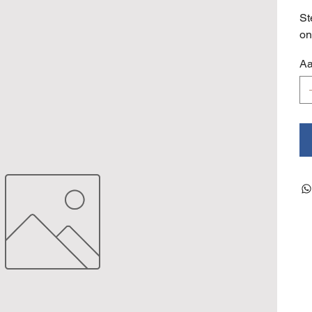
St
on
Aa