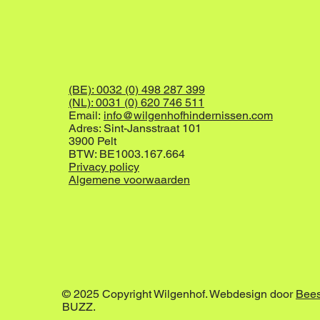
(BE): 0032 (0) 498 287 399
(NL): 0031 (0) 620 746 511
Email:
info@wilgenhofhindernissen.com
Adres: Sint-Jansstraat 101
3900 Pelt
BTW: BE1003.167.664
Privacy policy
Algemene voorwaarden
© 2025 Copyright Wilgenhof. Webdesign door
Bee
BUZZ.