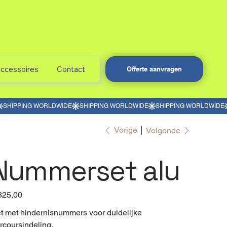
accessoires
Contact
Offerte aanvragen
Vorige
Volgende
Nummerset alu
325,00
t met hindernisnummers voor duidelijke
rcoursindeling.