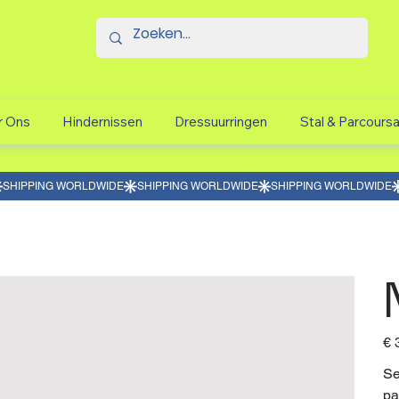
r Ons
Hindernissen
Dressuurringen
Stal & Parcours
Prijs
€ 
Se
pa