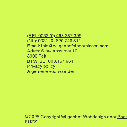
(BE): 0032 (0) 498 287 399
(NL): 0031 (0) 620 746 511
Email:
info@wilgenhofhindernissen.com
Adres: Sint-Jansstraat 101
3900 Pelt
BTW: BE1003.167.664
Privacy policy
Algemene voorwaarden
© 2025 Copyright Wilgenhof. Webdesign door
Bee
BUZZ.