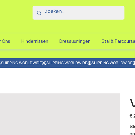
r Ons
Hindernissen
Dressuurringen
Stal & Parcours
Prijs
€ 
St
on