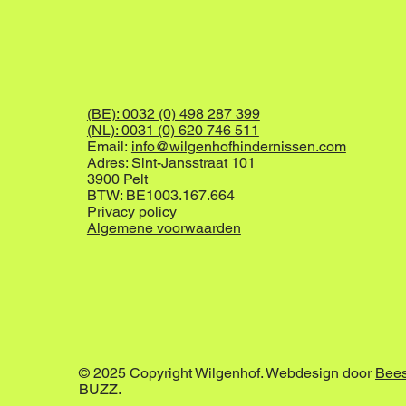
(BE): 0032 (0) 498 287 399
(NL): 0031 (0) 620 746 511
Email:
info@wilgenhofhindernissen.com
Adres: Sint-Jansstraat 101
3900 Pelt
BTW: BE1003.167.664
Privacy policy
Algemene voorwaarden
© 2025 Copyright Wilgenhof. Webdesign door
Bee
BUZZ.