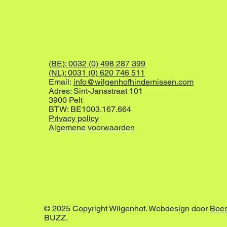
(BE): 0032 (0) 498 287 399
(NL): 0031 (0) 620 746 511
Email:
info@wilgenhofhindernissen.com
Adres: Sint-Jansstraat 101
3900 Pelt
BTW: BE1003.167.664
Privacy policy
Algemene voorwaarden
© 2025 Copyright Wilgenhof. Webdesign door
Bee
BUZZ.