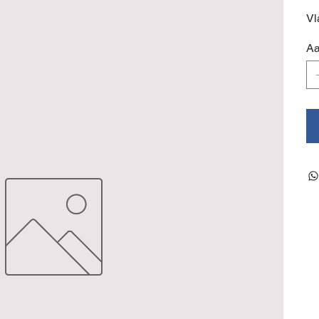
Vl
Aa