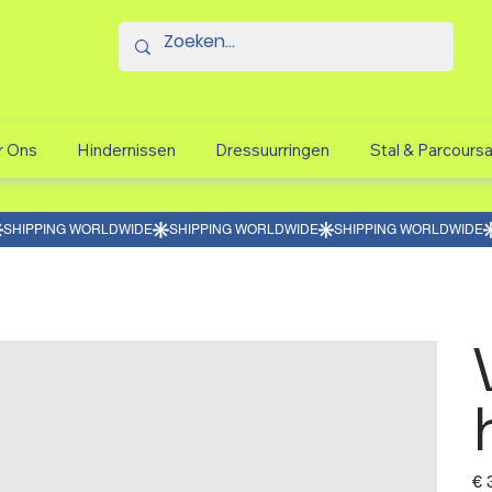
r Ons
Hindernissen
Dressuurringen
Stal & Parcours
Prijs
€ 