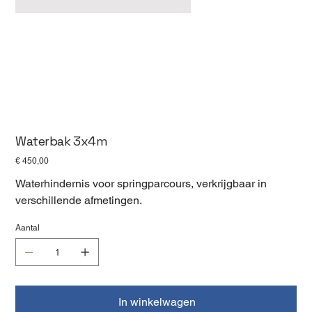
Waterbak 3x4m
Prijs
€ 450,00
Waterhindernis voor springparcours, verkrijgbaar in
verschillende afmetingen.
Aantal
In winkelwagen