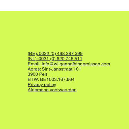
(BE): 0032 (0) 498 287 399
(NL): 0031 (0) 620 746 511
Email:
info@wilgenhofhindernissen.com
Adres: Sint-Jansstraat 101
3900 Pelt
BTW: BE1003.167.664
Privacy policy
Algemene voorwaarden