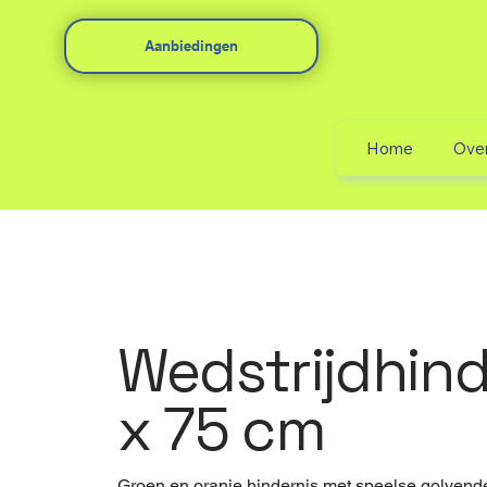
Aanbiedingen
Home
Ove
Wedstrijdhind
x 75 cm
Groen en oranje hindernis met speelse golvend