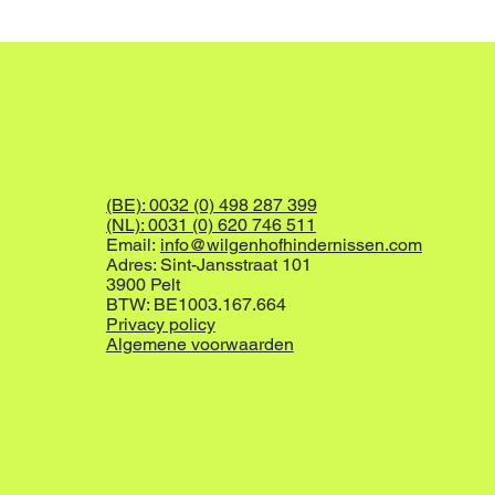
(BE): 0032 (0) 498 287 399
(NL): 0031 (0) 620 746 511
Email:
info@wilgenhofhindernissen.com
Adres: Sint-Jansstraat 101
3900 Pelt
BTW: BE1003.167.664
Privacy policy
Algemene voorwaarden