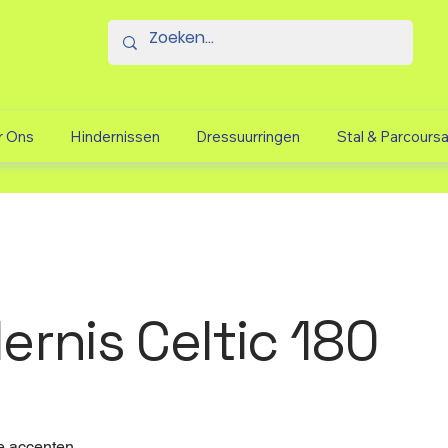
r Ons
Hindernissen
Dressuurringen
Stal & Parcours
ernis Celtic 180
e accenten.