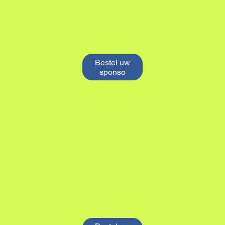
Bestel uw
sponso