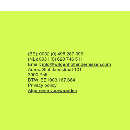
(BE): 0032 (0) 498 287 399
(NL): 0031 (0) 620 746 511
Email:
info@wilgenhofhindernissen.com
Adres: Sint-Jansstraat 101
3900 Pelt
BTW: BE1003.167.664
Privacy policy
Algemene voorwaarden