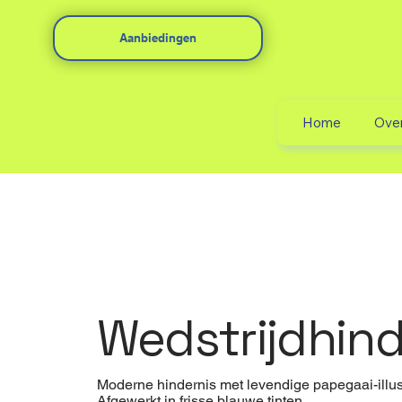
Aanbiedingen
Home
Ove
Wedstrijdhind
Moderne hindernis met levendige papegaai-illust
Afgewerkt in frisse blauwe tinten.