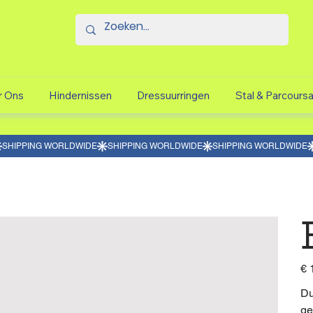
r Ons
Hindernissen
Dressuurringen
Stal & Parcours
Prijs
€ 
Du
ge