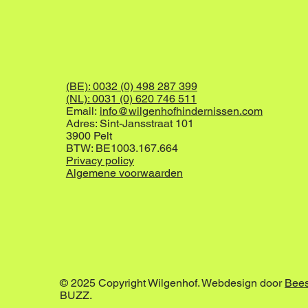
(BE): 0032 (0) 498 287 399
(NL): 0031 (0) 620 746 511
Email:
info@wilgenhofhindernissen.com
Adres: Sint-Jansstraat 101
3900 Pelt
BTW: BE1003.167.664
Privacy policy
Algemene voorwaarden
© 2025 Copyright Wilgenhof. Webdesign door
Bee
BUZZ.