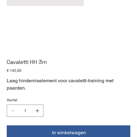
Cavaletti HH 3m
Prijs
€ 145,00
Laag hinderniselement voor cavaletti-training met
paarden.
Aantal
In winkelwagen