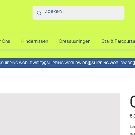
r Ons
Hindernissen
Dressuurringen
Stal & Parcours
Prijs
€ 
La
pa