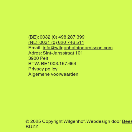
(BE): 0032 (0) 498 287 399
(NL): 0031 (0) 620 746 511
Email:
info@wilgenhofhindernissen.com
Adres: Sint-Jansstraat 101
3900 Pelt
BTW: BE1003.167.664
Privacy policy
Algemene voorwaarden
© 2025 Copyright Wilgenhof. Webdesign door
Bee
BUZZ.