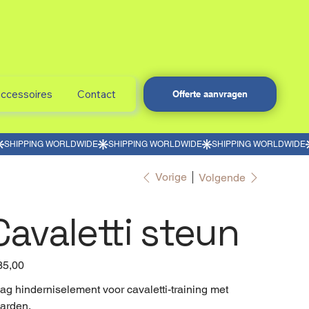
accessoires
Contact
Offerte aanvragen
Vorige
Volgende
Cavaletti steun
35,00
ag hinderniselement voor cavaletti-training met
arden.