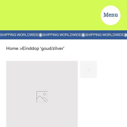
Menu
Home
>
Einddop ‘goud/zilver’