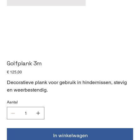
Golfplank 3m
Prijs
€ 125,00
Decoratieve plank voor gebruik in hindernissen, stevig
en weerbestendig.
Aantal
In winkelwagen