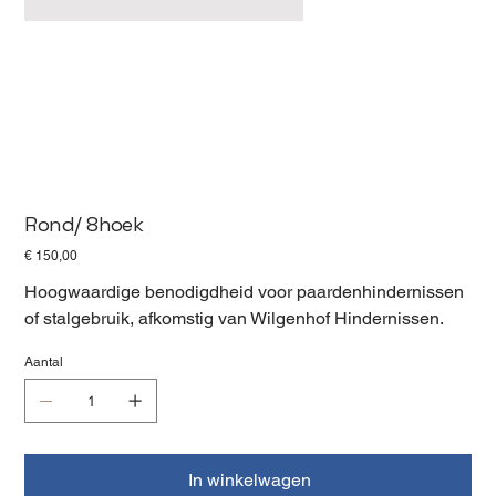
Rond/ 8hoek
Prijs
€ 150,00
Hoogwaardige benodigdheid voor paardenhindernissen
of stalgebruik, afkomstig van Wilgenhof Hindernissen.
Aantal
In winkelwagen