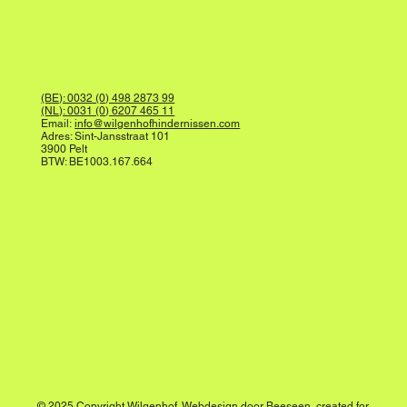
(BE): 0032 (0) 498 2873 99
(NL): 0031 (0) 6207 465 11
Email:
info@wilgenhofhindernissen.com
Adres: Sint-Jansstraat 101
3900 Pelt
BTW: BE1003.167.664
© 2025 Copyright Wilgenhof. Webdesign door
Beeseen
, created for