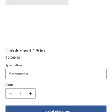
Trainingsset 1.60m
Prijs
€ 3.099,00
Type balken
Aantal
In winkelwagen