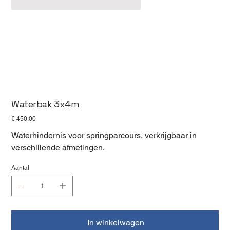
Waterbak 3x4m
Prijs
€ 450,00
Waterhindernis voor springparcours, verkrijgbaar in
verschillende afmetingen.
Aantal
In winkelwagen